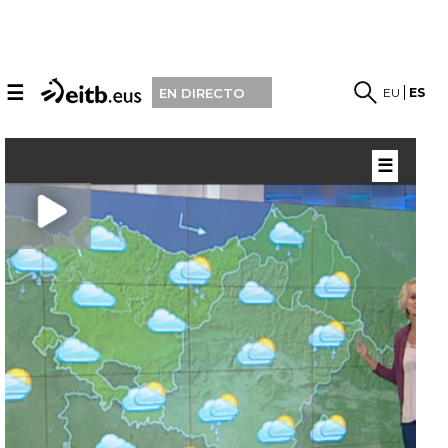
☰
EU
ES
EN DIRECTO
☰