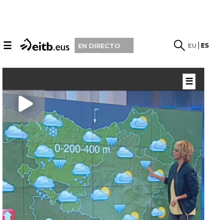
☰
EU
ES
EN DIRECTO
☰