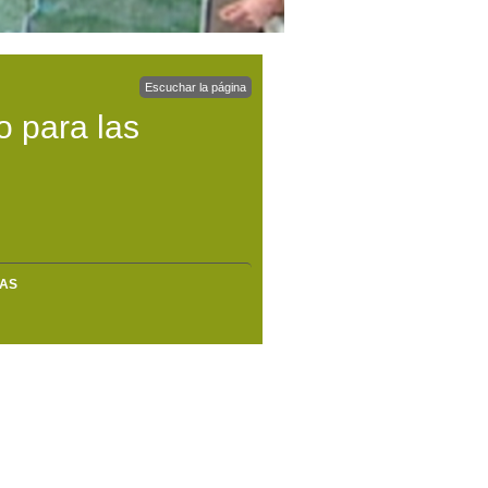
Escuchar la página
o para las
MAS