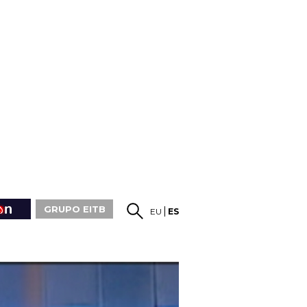
GRUPO EITB
EU
ES