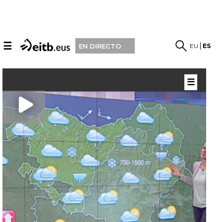
☰
EU
ES
EN DIRECTO
☰