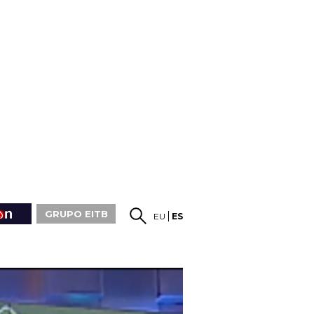
GRUPO EITB
EU
ES