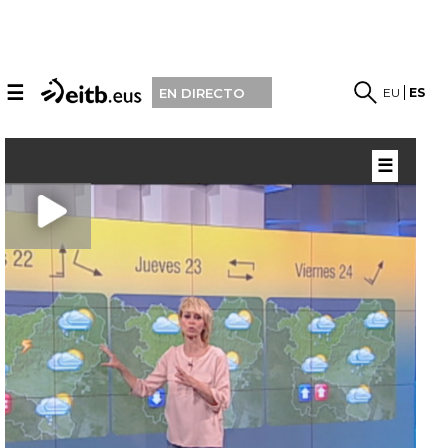
☰
EU
ES
EN DIRECTO
☰