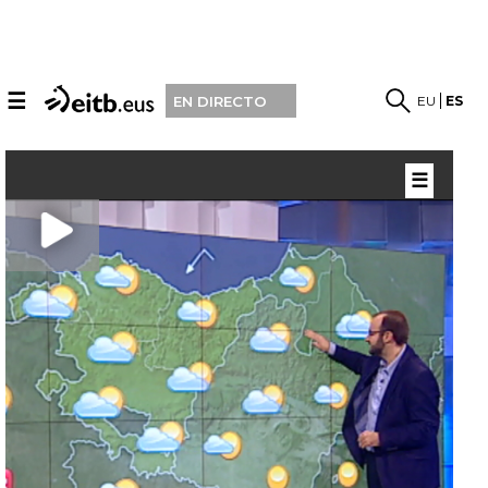
☰
EU
ES
EN DIRECTO
☰