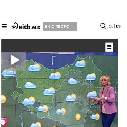
☰
EU
ES
EN DIRECTO
☰