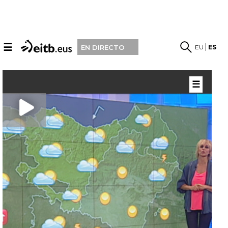
☰
EU
ES
EN DIRECTO
☰