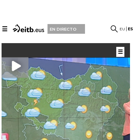
☰
EU
ES
EN DIRECTO
☰