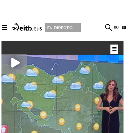
☰
EU
ES
EN DIRECTO
☰