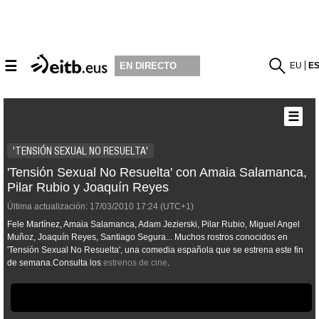
☰
EU
E
EN DIRECTO
☰
'TENSIÓN SEXUAL NO RESUELTA'
'Tensión Sexual No Resuelta' con Amaia Salamanca,
Pilar Rubio y Joaquín Reyes
Última actualización:
17/03/2010
17:24
(UTC+1)
Fele Martínez, Amaia Salamanca, Adam Jezierski, Pilar Rubio, Miguel Angel
Muñoz, Joaquín Reyes, Santiago Segura... Muchos rostros conocidos en
'Tensión Sexual No Resuelta', una comedia española que se estrena este fin
de semana.Consulta los
estrenos de cine
.