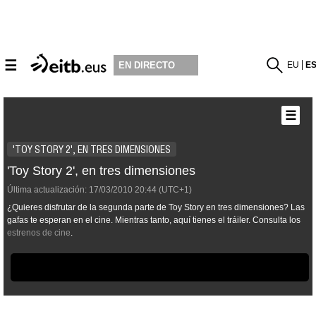
☰
EU
E
EN DIRECTO
☰
'TOY STORY 2', EN TRES DIMENSIONES
'Toy Story 2', en tres dimensiones
Última actualización:
17/03/2010
20:44
(UTC+1)
¿Quieres disfrutar de la segunda parte de Toy Story en tres dimensiones? Las
gafas te esperan en el cine. Mientras tanto, aquí tienes el tráiler. Consulta los
estrenos de cine
.