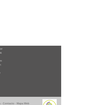
ter
ok
am
m
e
a
-
Contacto
-
Mapa Web