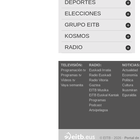
DEPORTES
ELECCIONES
GRUPO EITB
KOSMOS
RADIO
TELEVISIÓN:
RADIO:
NOTICIAS:
Programación tv
Euskadi Irratia
Actualidad
Programas tv
Radio Euskadi
Economía
Vídeos tv
Radio Vitoria
Política
Vaya semanita
Gaztea
Cultura
EITB Musika
Ikusmiran
EiTB Euskal Kantak
Eguraldia
Programas
Podcast
Artxipelagoa
© EITB - 2026
-
Portal de