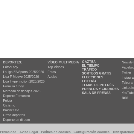
GAZTEA
DEPORTES:
VÍDEO MULTIMEDIA
Newslet
EL TIEMPO
Fútbol hoy
Top Vídeos
Facebo
TRÁFICO
LaLiga EA Sports 2025/2026
Fotos
Twitter
SORTEOS GRATIS
Liga F Moeve 2025/2026
Audios
ELECCIONES
Instagr
LOTERÍA
Liga Hypermotion 2025/2026
Telegra
TEMAS DE INTERÉS
Fórmula 1 hoy
Linkedin
PUEBLOS Y CIUDADES
Mercado de fichajes 2025
SALA DE PRENSA
YouTub
Deporte Femenino
RSS
Pelota
Ciclismo
Baloncesto
Otros deportes
Deporte en directo
 Privacidad
-
Aviso Legal
-
Política de cookies
-
Configuración cookies
-
Transparenci