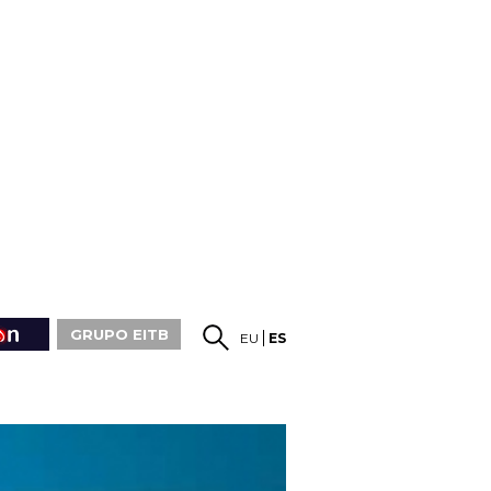
GRUPO EITB
EU
ES