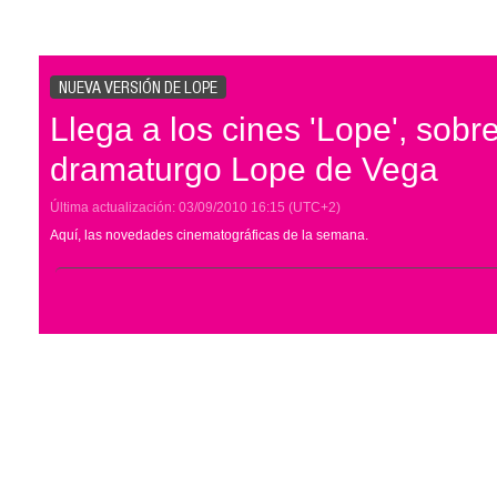
NUEVA VERSIÓN DE LOPE
Llega a los cines 'Lope', sobre
dramaturgo Lope de Vega
Última actualización:
03/09/2010
16:15
(UTC+2)
Aquí, las novedades cinematográficas de la semana.