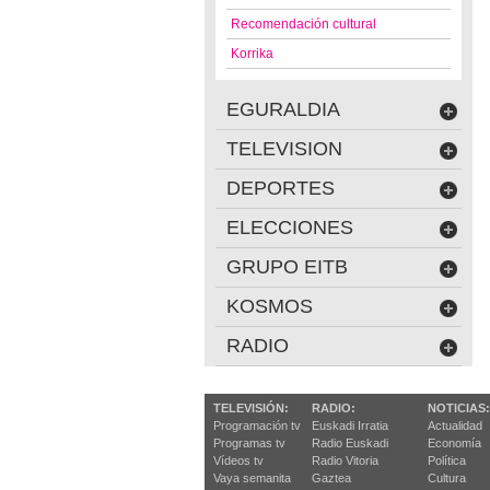
Recomendación cultural
Korrika
EGURALDIA
TELEVISION
DEPORTES
ELECCIONES
GRUPO EITB
KOSMOS
RADIO
TELEVISIÓN:
RADIO:
NOTICIAS:
Programación tv
Euskadi Irratia
Actualidad
Programas tv
Radio Euskadi
Economía
Vídeos tv
Radio Vitoria
Política
Vaya semanita
Gaztea
Cultura