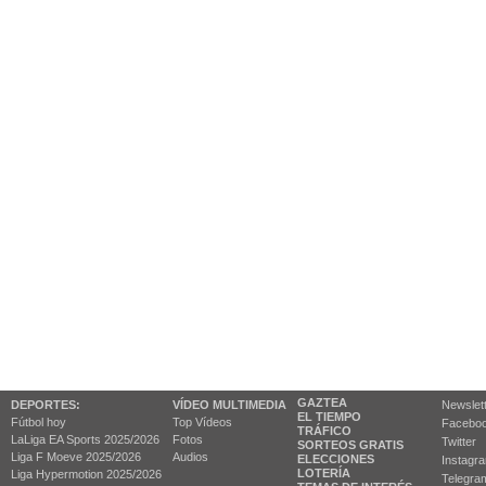
GAZTEA
DEPORTES:
VÍDEO MULTIMEDIA
Newslet
EL TIEMPO
Fútbol hoy
Top Vídeos
Facebo
TRÁFICO
LaLiga EA Sports 2025/2026
Fotos
Twitter
SORTEOS GRATIS
Liga F Moeve 2025/2026
Audios
ELECCIONES
Instagr
LOTERÍA
Liga Hypermotion 2025/2026
Telegra