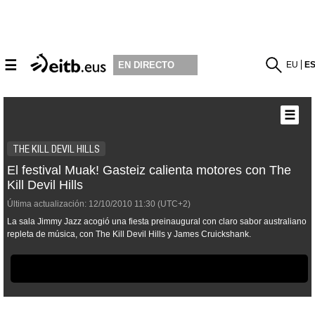
☰
EU
E
EN DIRECTO
☰
THE KILL DEVIL HILLS
El festival Muak! Gasteiz calienta motores con The
Kill Devil Hills
Última actualización:
12/10/2010
11:30
(UTC+2)
La sala Jimmy Jazz acogió una fiesta preinaugural con claro sabor australiano
repleta de música, con The Kill Devil Hills y James Cruickshank.