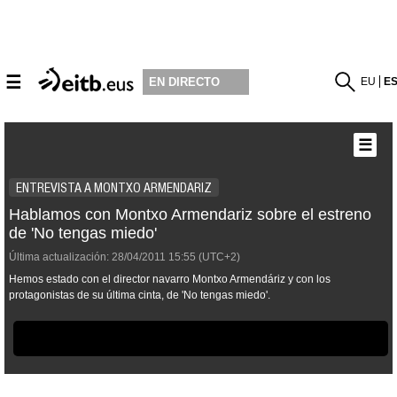
☰
EU
E
EN DIRECTO
☰
ENTREVISTA A MONTXO ARMENDARIZ
Hablamos con Montxo Armendariz sobre el estreno
de 'No tengas miedo'
Última actualización:
28/04/2011
15:55
(UTC+2)
Hemos estado con el director navarro Montxo Armendáriz y con los
protagonistas de su última cinta, de 'No tengas miedo'.