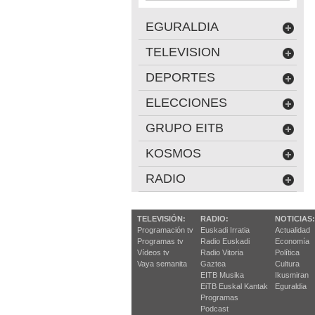
EGURALDIA
TELEVISION
DEPORTES
ELECCIONES
GRUPO EITB
KOSMOS
RADIO
TELEVISIÓN:
RADIO:
NOTICIAS:
Programación tv
Euskadi Irratia
Actualidad
Programas tv
Radio Euskadi
Economía
Vídeos tv
Radio Vitoria
Política
Vaya semanita
Gaztea
Cultura
EITB Musika
Ikusmiran
EiTB Euskal Kantak
Eguraldia
Programas
Podcast