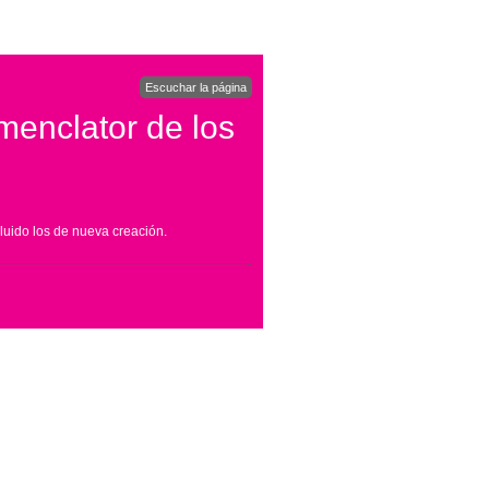
Escuchar la página
menclator de los
luido los de nueva creación.