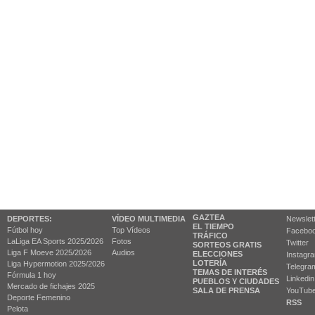
GAZTEA
DEPORTES:
VÍDEO MULTIMEDIA
Newslet
EL TIEMPO
Fútbol hoy
Top Vídeos
Facebo
TRÁFICO
LaLiga EA Sports 2025/2026
Fotos
Twitter
SORTEOS GRATIS
Liga F Moeve 2025/2026
Audios
ELECCIONES
Instagr
LOTERÍA
Liga Hypermotion 2025/2026
Telegra
TEMAS DE INTERÉS
Fórmula 1 hoy
Linkedin
PUEBLOS Y CIUDADES
Mercado de fichajes 2025
SALA DE PRENSA
YouTub
Deporte Femenino
RSS
Pelota