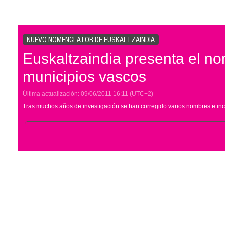
NUEVO NOMENCLATOR DE EUSKALTZAINDIA
Euskaltzaindia presenta el no
municipios vascos
Última actualización:
09/06/2011
16:11
(UTC+2)
Tras muchos años de investigación se han corregido varios nombres e inc