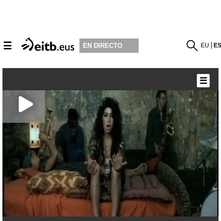
☰
EU
E
EN DIRECTO
☰