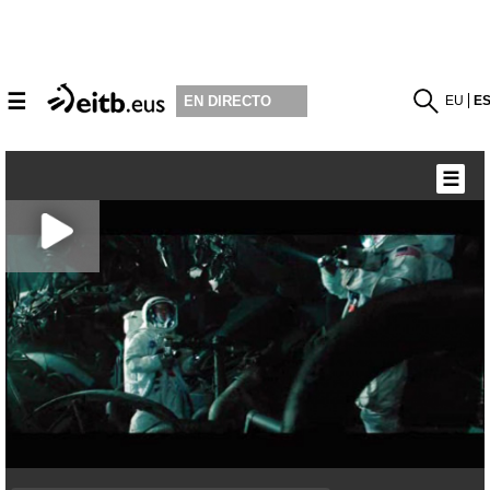
☰
EU
E
EN DIRECTO
☰