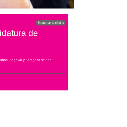
Escuchar la página
idatura de
almas, Segovia y Zaragoza se han