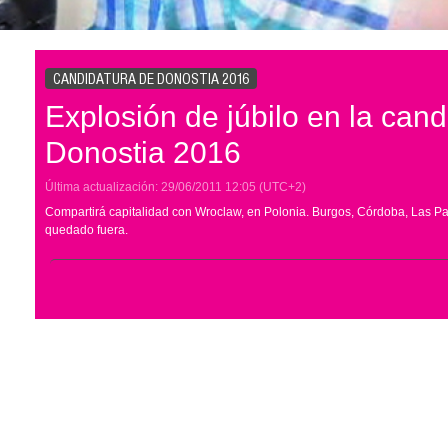
CANDIDATURA DE DONOSTIA 2016
Explosión de júbilo en la cand
Donostia 2016
Última actualización:
29/06/2011
12:05
(UTC+2)
Compartirá capitalidad con Wroclaw, en Polonia. Burgos, Córdoba, Las P
quedado fuera.