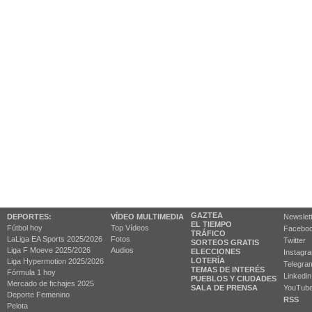
GAZTEA
DEPORTES:
VÍDEO MULTIMEDIA
Newslet
EL TIEMPO
Fútbol hoy
Top Vídeos
Facebo
TRÁFICO
LaLiga EA Sports 2025/2026
Fotos
Twitter
SORTEOS GRATIS
Liga F Moeve 2025/2026
Audios
ELECCIONES
Instagr
LOTERÍA
Liga Hypermotion 2025/2026
Telegra
TEMAS DE INTERÉS
Fórmula 1 hoy
Linkedin
PUEBLOS Y CIUDADES
Mercado de fichajes 2025
SALA DE PRENSA
YouTub
Deporte Femenino
RSS
Pelota