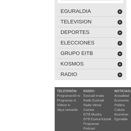
EGURALDIA
TELEVISION
DEPORTES
ELECCIONES
GRUPO EITB
KOSMOS
RADIO
TELEVISIÓN:
RADIO:
NOTICIAS:
Programación tv
Euskadi Irratia
Actualidad
Programas tv
Radio Euskadi
Economía
Vídeos tv
Radio Vitoria
Política
Vaya semanita
Gaztea
Cultura
EITB Musika
Ikusmiran
EiTB Euskal Kantak
Eguraldia
Programas
Podcast