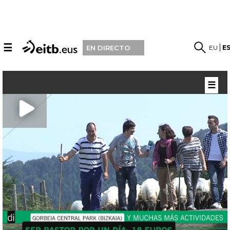
☰
EU
E
EN DIRECTO
☰