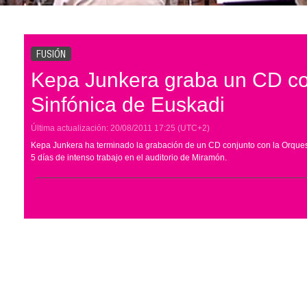
FUSIÓN
Kepa Junkera graba un CD co
Sinfónica de Euskadi
Última actualización:
20/08/2011
17:25
(UTC+2)
Kepa Junkera ha terminado la grabación de un CD conjunto con la Orquest
5 días de intenso trabajo en el auditorio de Miramón.