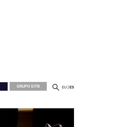
GRUPO EITB
EU
ES