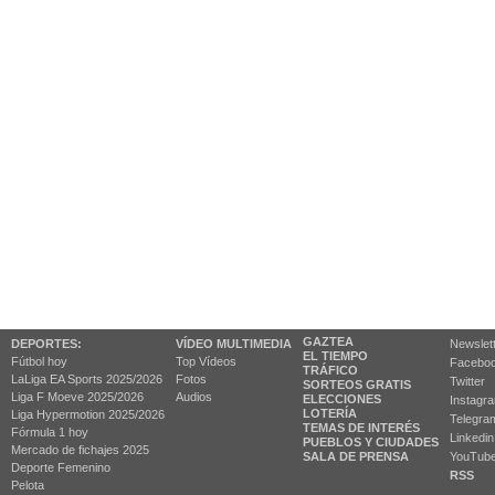
GAZTEA
DEPORTES:
VÍDEO MULTIMEDIA
Newslet
EL TIEMPO
Fútbol hoy
Top Vídeos
Facebo
TRÁFICO
LaLiga EA Sports 2025/2026
Fotos
Twitter
SORTEOS GRATIS
Liga F Moeve 2025/2026
Audios
ELECCIONES
Instagr
LOTERÍA
Liga Hypermotion 2025/2026
Telegra
TEMAS DE INTERÉS
Fórmula 1 hoy
Linkedin
PUEBLOS Y CIUDADES
Mercado de fichajes 2025
SALA DE PRENSA
YouTub
Deporte Femenino
RSS
Pelota