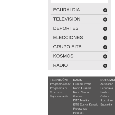
EGURALDIA
TELEVISION
DEPORTES
ELECCIONES
GRUPO EITB
KOSMOS
RADIO
TELEVISIÓN:
RADIO:
NOTICIAS:
Programación tv
Euskadi Irratia
Actualidad
Programas tv
Radio Euskadi
Economía
Vídeos tv
Radio Vitoria
Política
Vaya semanita
Gaztea
Cultura
EITB Musika
Ikusmiran
EiTB Euskal Kantak
Eguraldia
Programas
Podcast