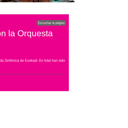
Escuchar la página
n la Orquesta
a Sinfónica de Euskadi. En total han sido