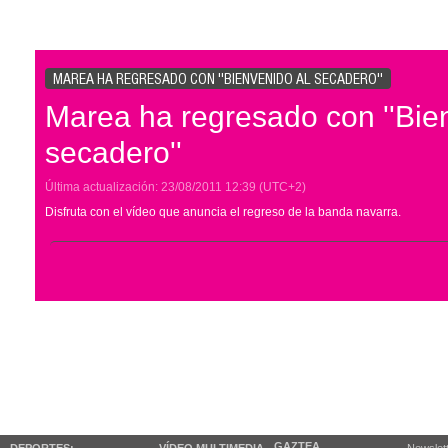
MAREA HA REGRESADO CON ''BIENVENIDO AL SECADERO''
Marea ha regresado con ''Bie
secadero''
Última actualización:
23/08/2011
12:39
(UTC+2)
Disfruta con el vídeo que anuncia el regreso de la banda navarra.
GAZTEA