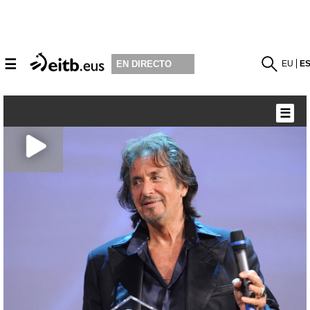
☰
EU
E
EN DIRECTO
☰