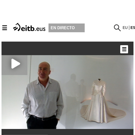
☰
EU
E
EN DIRECTO
☰