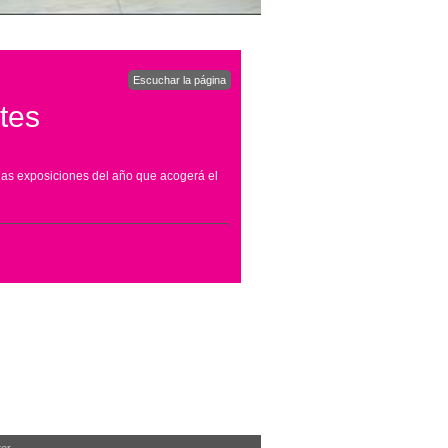
Escuchar la página
tes
las exposiciones del año que acogerá el