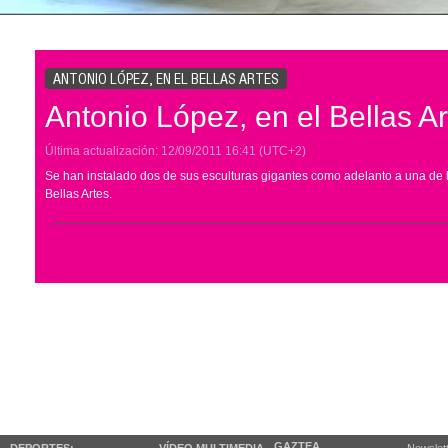
ANTONIO LÓPEZ, EN EL BELLAS ARTES
Antonio López, en el Bellas Ar
Última actualización:
12/09/2011
16:41
(UTC+2)
Se han instalado dos de sus esculturas gigantes como adelanto a una de 
Bellas Artes.
GAZTEA