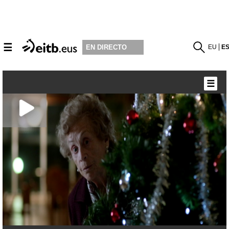
☰
EU
E
EN DIRECTO
☰