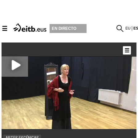
☰
EU
E
EN DIRECTO
☰
ARTES ESCÉNICAS