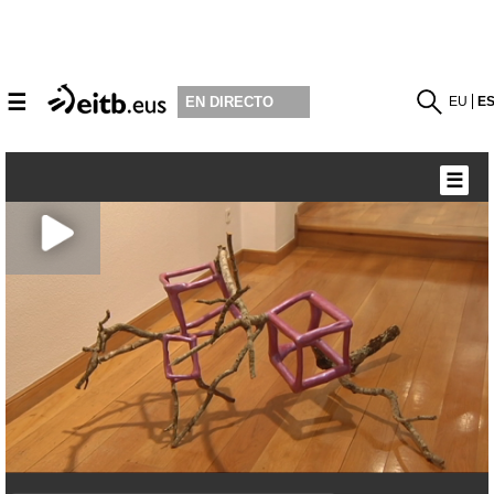
☰
EU
E
EN DIRECTO
☰