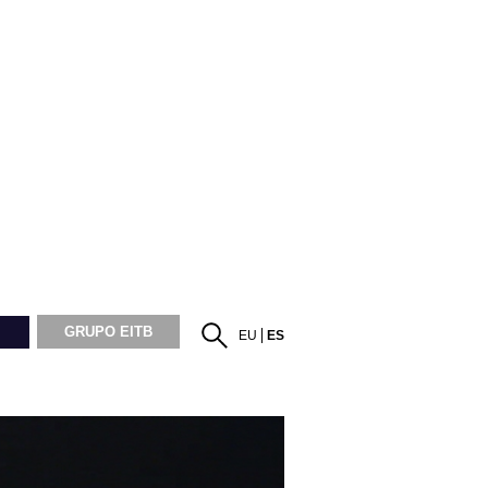
GRUPO EITB
EU
ES