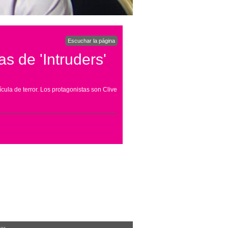
Escuchar la página
s de 'Intruders'
lícula de terror. Los protagonistas son Clive