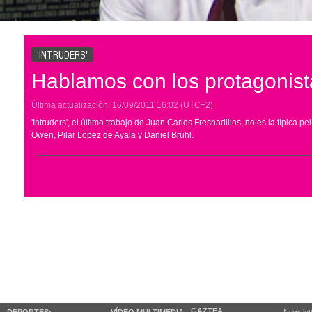
'INTRUDERS'
Hablamos con los protagonista
Última actualización:
16/09/2011
16:02
(UTC+2)
'Intruders', el último trabajo de Juan Carlos Fresnadillos, no es la típica pe
Owen, Pilar Lopez de Ayala y Daniel Brühl.
GAZTEA