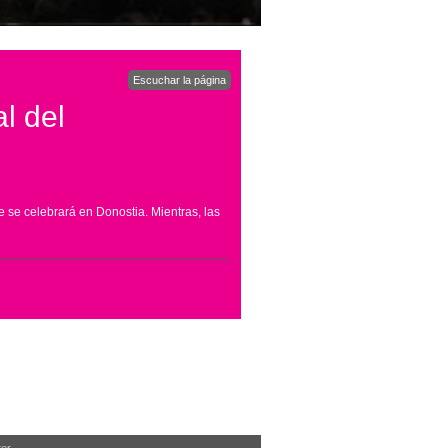
Escuchar la página
l del
e se celebrará en Donostia. Mientras, las