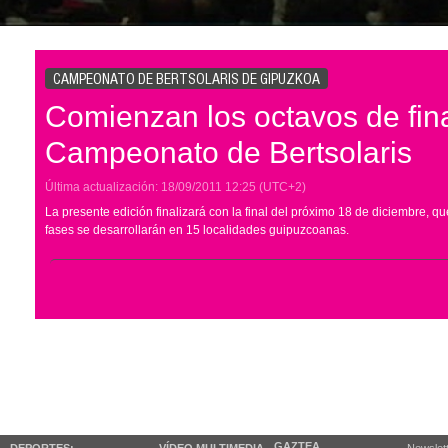
CAMPEONATO DE BERTSOLARIS DE GIPUZKOA
Comienzan los octavos de fina
Campeonato de Bertsolaris
Última actualización:
18/09/2011
12:25
(UTC+2)
La presente edición finalizará con la final del próximo 18 de diciembre, qu
fases se desarrollarán en 15 localidades guipuzcoanas.
GAZTEA