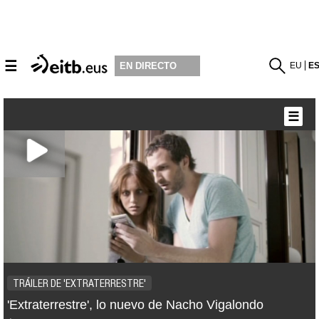
☰
EU
E
EN DIRECTO
☰
TRÁILER DE 'EXTRATERRESTRE'
'Extraterrestre', lo nuevo de Nacho Vigalondo