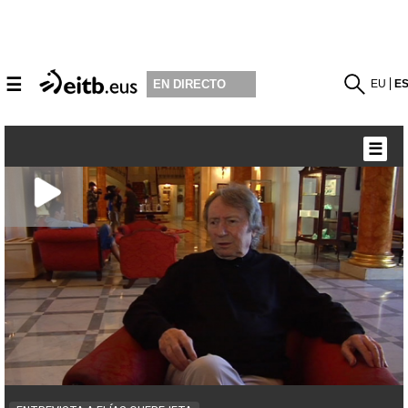
☰
EU
E
EN DIRECTO
☰