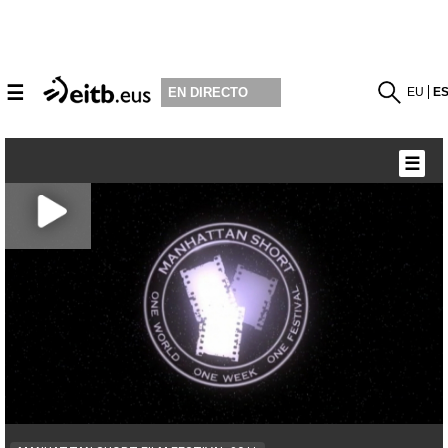
☰
EU
E
EN DIRECTO
☰