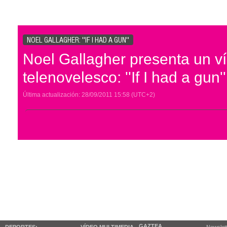
NOEL GALLAGHER: ''IF I HAD A GUN''
Noel Gallagher presenta un v
telenovelesco: ''If I had a gun''
Última actualización:
28/09/2011
15:58
(UTC+2)
GAZTEA