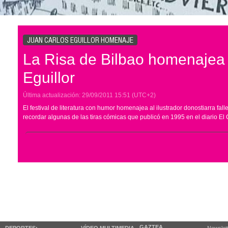
JUAN CARLOS EGUILLOR HOMENAJE
La Risa de Bilbao homenajea
Eguillor
Última actualización:
29/09/2011
15:51
(UTC+2)
El festival de literatura con humor homenajea al ilustrador donostiarra f
recordar algunas de las tiras cómicas que publicó en 1995 en el diario El 
GAZTEA