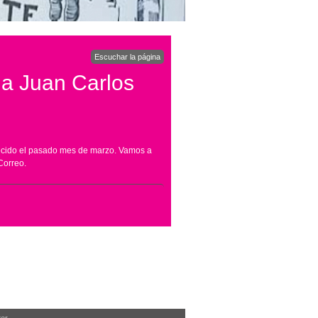
Escuchar la página
 a Juan Carlos
allecido el pasado mes de marzo. Vamos a
Correo.