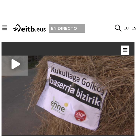
☰
EU
E
EN DIRECTO
☰