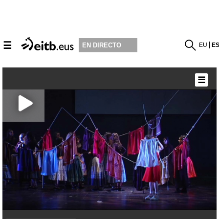
☰
EU
E
EN DIRECTO
☰