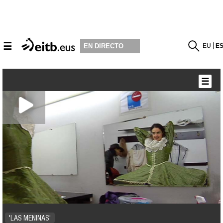
☰
EU
E
EN DIRECTO
☰
'LAS MENINAS'