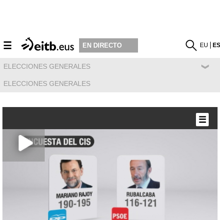
☰
EU
E
EN DIRECTO
ELECCIONES GENERALES
ELECCIONES GENERALES
☰