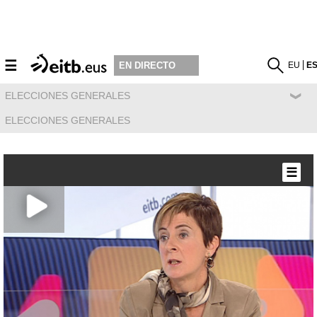
☰
EU
E
EN DIRECTO
ELECCIONES GENERALES
ELECCIONES GENERALES
☰