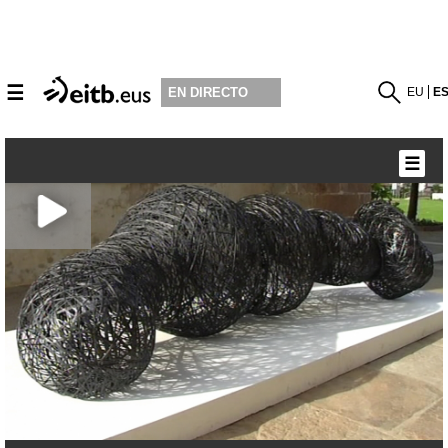
☰
EU
E
EN DIRECTO
☰