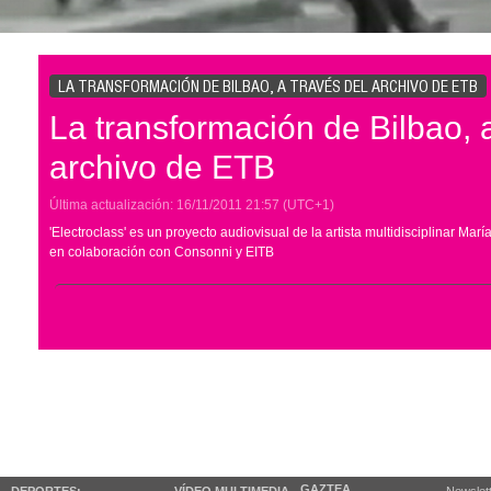
LA TRANSFORMACIÓN DE BILBAO, A TRAVÉS DEL ARCHIVO DE ETB
La transformación de Bilbao, a
archivo de ETB
Última actualización:
16/11/2011
21:57
(UTC+1)
'Electroclass' es un proyecto audiovisual de la artista multidisciplinar Mar
en colaboración con Consonni y EITB
GAZTEA