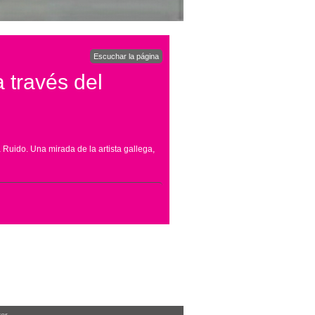
Escuchar la página
 través del
ía Ruido. Una mirada de la artista gallega,