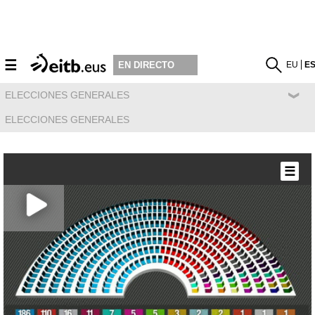
☰
EU
E
EN DIRECTO
ELECCIONES GENERALES
ELECCIONES GENERALES
☰