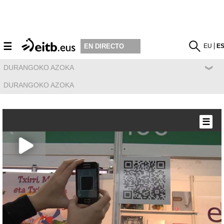
☰
EU
E
EN DIRECTO
DURANGOKO AZOKA
DURANGOKO AZOKA
☰