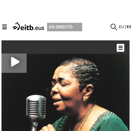
☰
EU
E
EN DIRECTO
☰