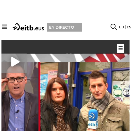
☰
EU
E
EN DIRECTO
☰