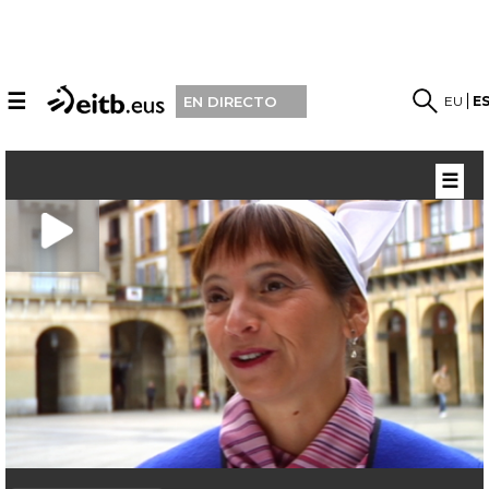
☰
EU
E
EN DIRECTO
☰