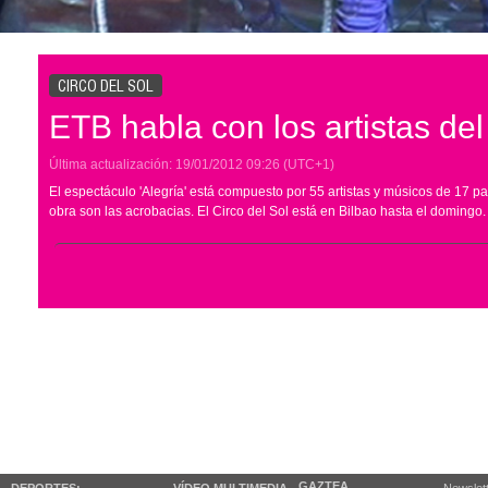
CIRCO DEL SOL
ETB habla con los artistas del
Última actualización:
19/01/2012
09:26
(UTC+1)
El espectáculo 'Alegría' está compuesto por 55 artistas y músicos de 17 paí
obra son las acrobacias. El Circo del Sol está en Bilbao hasta el domingo.
GAZTEA