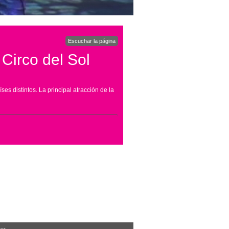
Escuchar la página
 Circo del Sol
ses distintos. La principal atracción de la